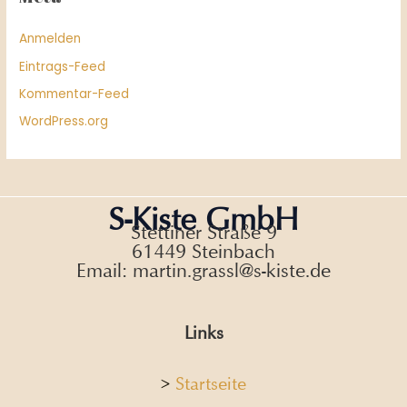
Anmelden
Eintrags-Feed
Kommentar-Feed
WordPress.org
S-Kiste GmbH
Stettiner Straße 9
61449 Steinbach
Email: martin.grassl@s-kiste.de
Links
>
Startseite