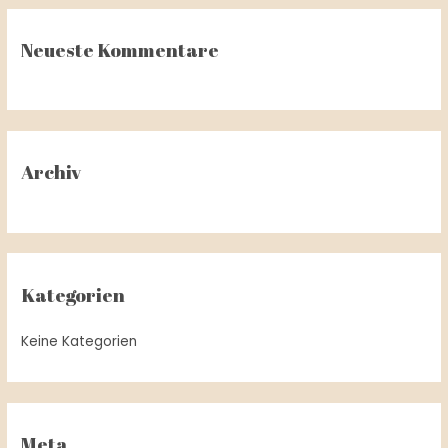
h
Neueste Kommentare
e
n
n
a
c
Archiv
h
:
Kategorien
Keine Kategorien
Meta